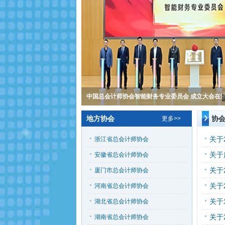
中国总会计师协会 “2023管理会计论坛” 成功举办
中国总会计师协会智能财务专业委员会 成立大会在
中国总会计师协会“2025管理会计论坛”成功举办
“2025 民营企业专题研讨会” 在杭州成功举办
中国总会计师协会 “2023管理会计论坛” 成功举办
中国总会计师协会第六次全国会员代表大会暨 “中国
管理会计助力新时代中国经济高质量发展 ——中国
刘红薇会长应邀出席国际财联第49届世界大会
地方协会
协
更多>>
“2021中国管理会计论坛”成功举办
浙江省总会计师协会
安徽省总会计师协会
厦门市总会计师协会
河南省总会计师协会
湖北省总会计师协会
湖南省总会计师协会