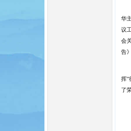
华
议
会
告
挥
了