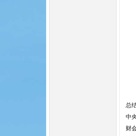
总
中
财