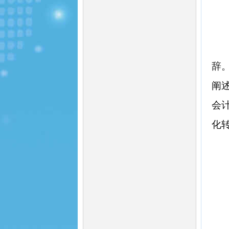
辞
阐
会
化