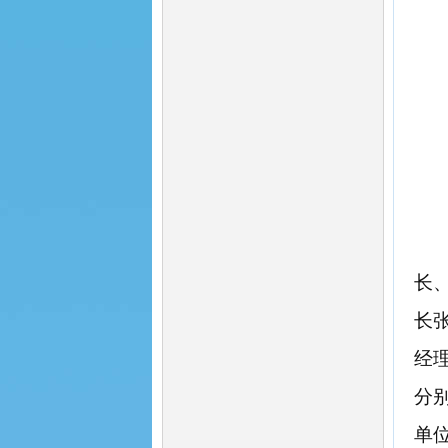
长
长
经
分
单