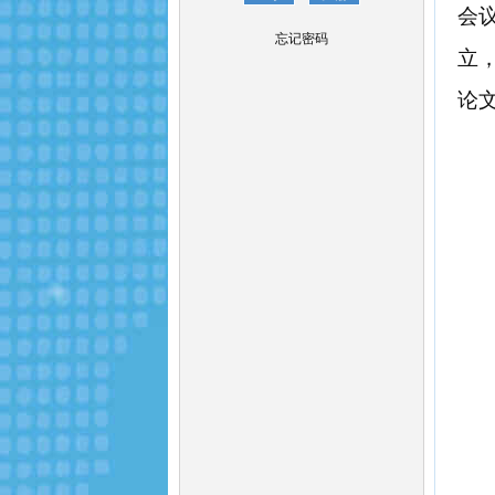
会
忘记密码
立
论