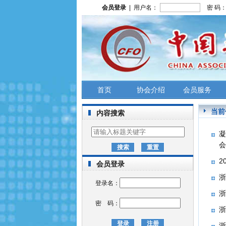
会员登录
| 用户名：
密 码
首页
协会介绍
会员服务
当前
内容搜索
凝
会
​
会员登录
浙
登录名：
浙
密 码：
浙
浙