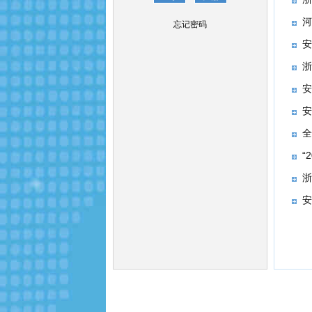
​
忘记密码
安
浙
安
安
全
“
浙
安