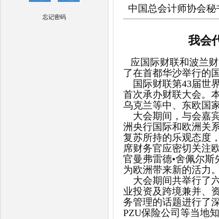
中国总会计师协会秘
忘记密码
我会
应国际财联和波兰财
了在首都华沙举行的
国际财联第
43
届世
首次承办财联大会。
乌克兰等中、东欧国
大会期间，与会嘉
洲央行国际和欧洲关
复苏所持的乐观态度，
席财务官应密切关注
官曼弗雷德
•
舍佩尔斯
为欧洲带来新的活力
大会期间共举行了
业投资及跨境兼并、
务管理的话题进行了
PZU
保险公司等当地