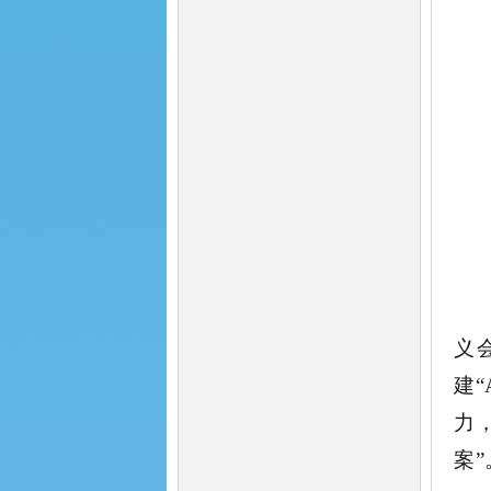
义
建
力
案”