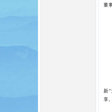
董
新”
享