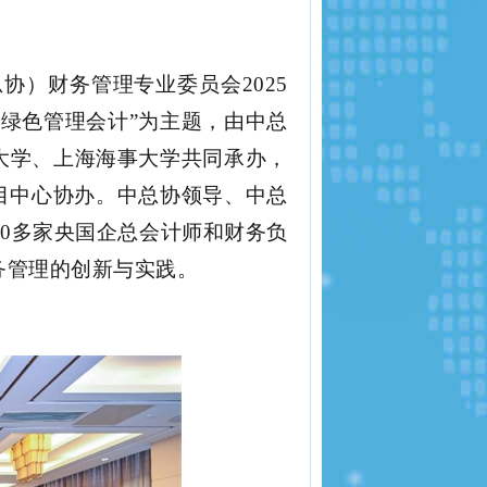
总协
）
财务管理专业委员会
2025
与绿色管理会计”为主题，
由中总
大学、上海海事大
学共同承办，
目
中心
协
办。
中总
协领导、中总
30多家央国企总会计师和
财务负
务管理的创新与实践。