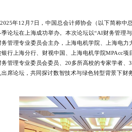
2025年12月7日，中国总会计师协会
（
以下简称中
冬季论坛在上海
成功举办
。
本次
论坛以
“AI财务管理
财务管理专业委员会
主办，
上海电机学院、上海电力
波银行上海分行、财视中国、
上海电机学院
MPA
cc项
财务管理专业委员
会委员
、
20多所
高校
的
专家学者
、
人
出席论坛
，共同探讨数智技术与绿色转型背景下财