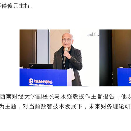
事傅俊元
主持。
西南财经大学副校长马永强教授
作
主旨报告
，他
为主题
，
对当前数智技术发展下，未来财务理论研
。