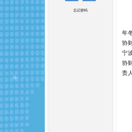
忘记密码
年
协
宁
协
责