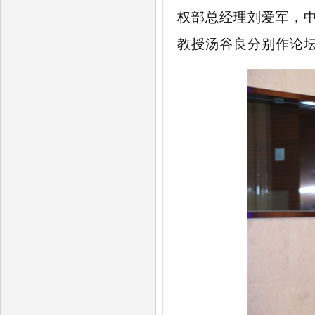
权部总经理刘爱军
，
教授汤谷良分别
作论