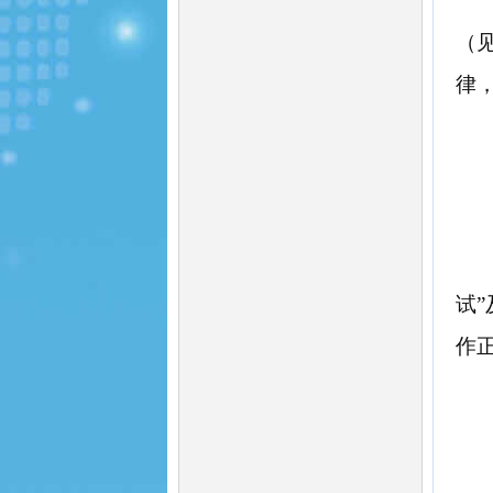
（
律
试
作