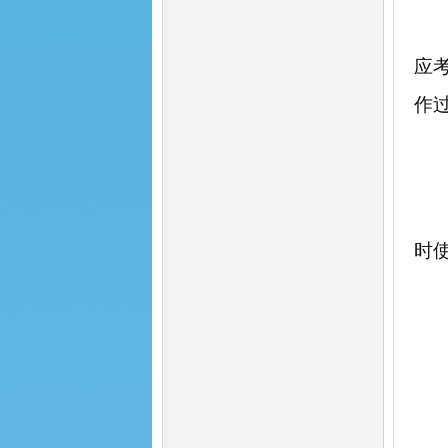
应
作
时