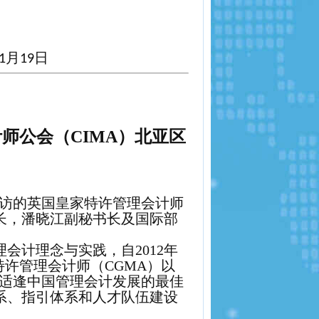
月
日
1
19
计师公会（
CIMA
）北亚区
访的英国皇家特许管理会计师
长，潘晓江副秘书长及国际部
理会计理念与实践，自
2012
年
特许管理会计师（
CGMA
）以
适逢中国管理会计发展的最佳
系、指引体系和人才队伍建设