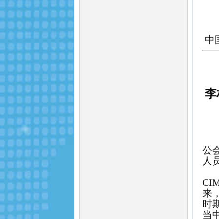
中
李
公
人
CI
来
时
当