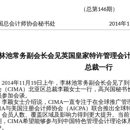
（总第
期）
146
国总会计师协会秘书处
年
2014
1
林池常务副会长会见英国皇家特许管理会
总裁一行
2014
年
11
月
19
日上午，李林池常务副会长会见了到
会（
CIMA
）北亚区总裁李颖女士一行，高兴国秘书
员参加会谈。
李颖女士介绍说，
CIMA
一直专注于在全球推广管
MA
与美国注册会计师协会（
AICPA
）联合推出全球
，会员人数、覆盖区域及影响力得到更大提升。当前
期，
CIMA
希望能够参与到中国特色管理会计理论体
中。