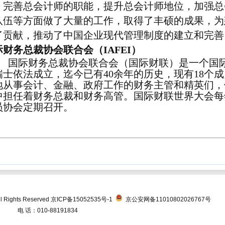
，完善总会计师的职能，提升总会计师地位，加强总
队伍等方面做了大量的工作，取得了丰硕的成果，为
了贡献，推动了中国企业现代管理制度的建立和完善
际财务总裁协会联合会（
IAFEI
）
国际财务总裁协会联合会（国际财联）是一个国
瑞士依法成立，迄今已有
40
余年的历史，现有
18
个成
地从事会计、金融、政府工作的财务主管和精英们，
中担任着财务总裁和财务高管。国际财联世界大会每
员协会定期召开。
Rights Reserved
京ICP备15052535号-1
京公安网备11010802026767号
电 话：010-88191834