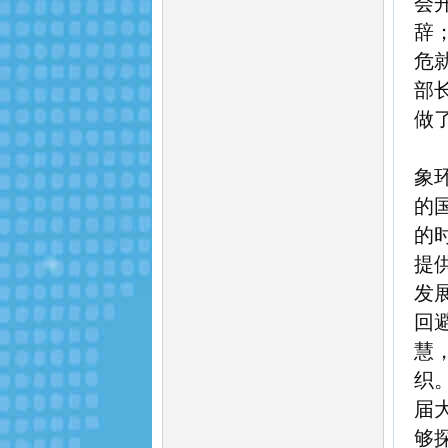
会
辞
危
部
做
象
的
的
提
发
回
慧
织
届
够