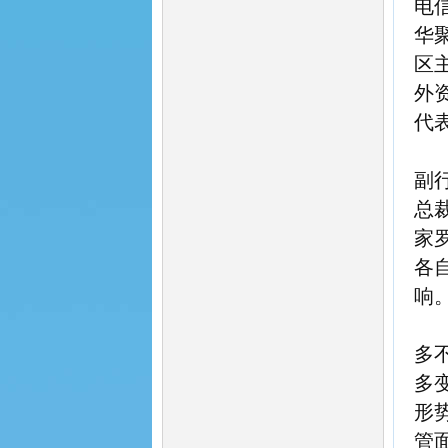
电
华
区
外
代
副
总
家
各
响
多
多
形
管