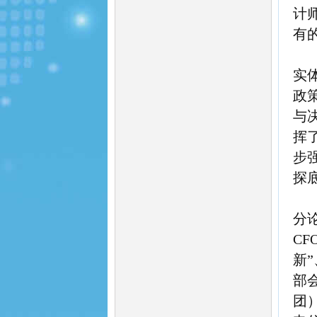
计
有
实
政
与
挥
步
探
分
CF
新
部
团