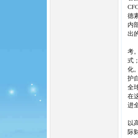
CF
德
内
出
考
式
化
护
全
在
进
以
际