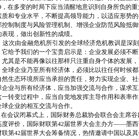
O
，在多变的时局下应当清醒地意识到自身所负的重
素质和专业水平，不断提高领导能力，以适应形势的
部控制制度与风险管理机制、增强企业防范风险抵御
的表现，做出创新性的成绩。
这次由金融危机所引发的全球经济危机教训是深刻
。它给予我们的一个宝贵启示是：企业发展必须不断
；尤其是不能再像以往那样只注重自身个体的发展，
。全球企业乃至所有经济体，必须比以往任何时候都
自然生态环境所应当承担的责任，努力实现企业、社
球企业与所有经济体，应当加强交流与合作，谋求互
这一转变过程中，应当自觉地发挥主导作用和表率作
全球企业的相互交流与合作。
在会议闭幕式上，国际财务总裁协会联合会主席谷
高度评价，国际财联第
42
届世界大会主办方——墨西
财联第
42
届世界大会筹备情况，热情邀请中国以及其