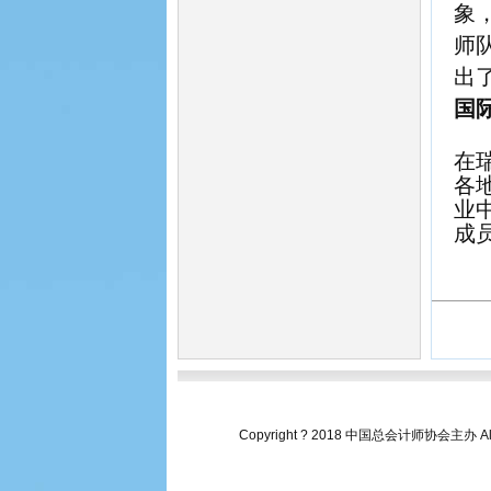
象
师
出
国
在
各
业
成
Copyright ? 2018 中国总会计师协会主办 All 