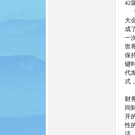
42
大
成
一
世
保
键
代
式
财
间
开
性
话