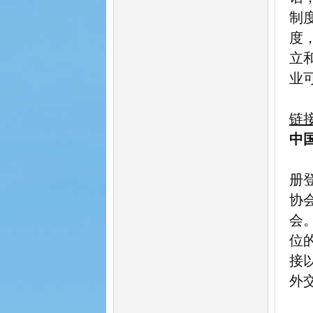
制
度
立
业
链
中
册
协
会
位
接
外