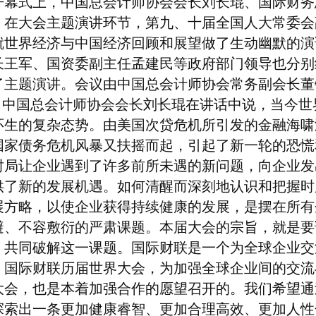
开幕式上，中国总会计师协会会长刘长琨、国际财务
；在大会主题演讲环节，第九、十届全国人大常委会
就世界经济与中国经济回顾和展望做了生动幽默的演
长王军、国资委副主任孟建民等政府部门领导也分别
了主题演讲。会议由中国总会计师协会常务副会长董
中国总会计师协会会长刘长琨在讲话中说，当今世
环生的复杂态势。由美国次贷危机所引发的金融海啸
国家债务危机风暴又扶摇而起，引起了新一轮的恐慌
时局让企业遇到了许多前所未遇的新问题，向企业发
供了新的发展机遇。如何清醒而深刻地认识和把握时
展方略，以使企业获得持续健康的发展，是摆在所有
避、不容敷衍的严肃课题。本届大会的宗旨，就是要
，共同破解这一课题。国际财联是一个为全球企业交
。国际财联历届世界大会，为加强全球企业间的交流
大会，也是本着加强合作的愿望召开的。我们希望通
探索出一条更加健康睿智、更加合理高效、更加人性