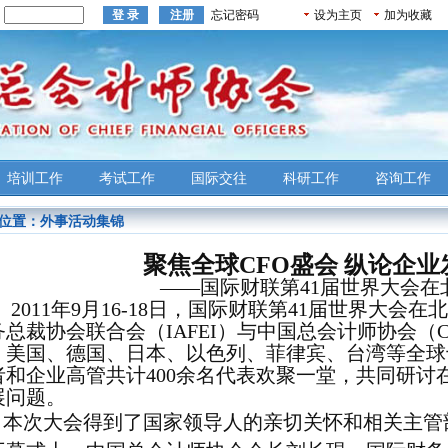
：
忘记密码
设为主页
加为收藏
培训工作
考试工作
国际交往
科研工作
咨询工作
位置：
外事活动集锦
聚焦全球
CFO
盛会 纵论企业
——国际财联第
41
届世界大会在
2011
年
9
月
16-18
日，国际财联第
41
届世界大会在北
务总裁协会联合会（
IAFEI
）与中国总会计师协会（
、美国、德国、日本、以色列、菲律宾、台湾等全球
者和企业高管共计
400
余名代表欢聚一堂，共同研讨
展问题。
本次大会得到了国家领导人的亲切关怀和相关主管