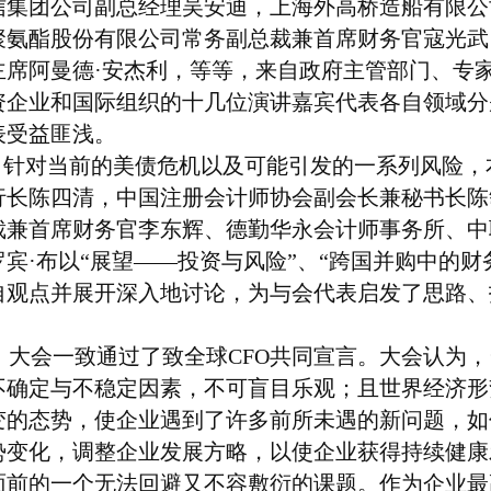
信集团公司副总经理吴安迪，上海外高桥造船有限公
聚氨酯股份有限公司常务副总裁兼首席财务官寇光武
主席阿曼德·安杰利，等等，来自政府主管部门、专
资企业和国际组织的十几位演讲嘉宾代表各自领域分
表受益匪浅。
针对当前的美债危机以及可能引发的一系列风险，
行长陈四清，中国注册会计师协会副会长兼秘书长陈
裁兼首席财务官李东辉、德勤华永会计师事务所、中
罗宾·布以“展望——投资与风险”、“跨国并购中的
自观点并展开深入地讨论，为与会代表启发了思路、
。
大会一致通过了致全球
CFO
共同宣言。大会认为，
不确定与不稳定因素，不可盲目乐观；且世界经济形
变的态势，使企业遇到了许多前所未遇的新问题，如
势变化，调整企业发展方略，以使企业获得持续健康
面前的一个无法回避又不容敷衍的课题。作为企业最