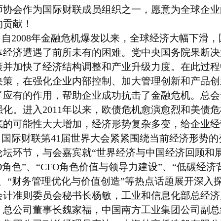
师协会作为国际财联成员组织之一，愿意为全球企业
的贡献！
自
2008
年金融危机爆发以来，全球经济大幅下滑，
体经济遭遇了前所未有的困难。党中央国务院果断决
策并加快了经济结构调整和产业升级力度。在此过程
决策，在强化企业内部控制、加大管理创新和产品创
了应有的作用，帮助企业成功抗击了金融危机。总会
强化。进入
2011
年以来，欧债危机愈演愈烈和美债危
底的可能性大大增加，经济形势复杂多变，给企业经
国际财联第
41
届世界大会紧紧围绕当前经济形势的
论坛环节，与会嘉宾就“世界经济与中国经济回顾和展
O
角色”、“
CFO
角色价值与领导力建设”、“低碳经济
”、“财务管理优化与价值创造”等热点话题展开深入
会计准则委员会秘书长杨敏，工业和信息化部总经济
）总公司董事长魏家福，中国南方工业集团公司副总