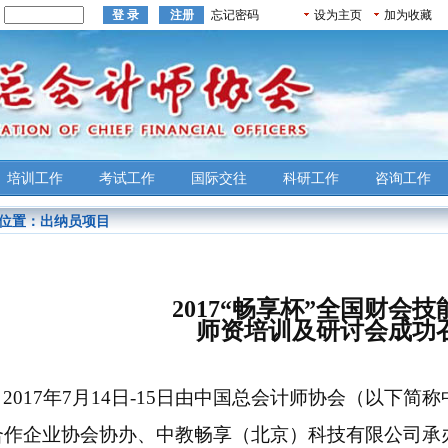
：
忘记密码
设为主页
加为收藏
培训工作
考试工作
国际交往
科研工作
咨询工作
位置：
出纳员项目
2017
“畅享杯”全国财会技
师资培训及研讨会成功
2017
年
7
月
14
日
-15
日由中国总会计师协会（以下简称
合作企业协会协办、中教畅享（北京）科技有限公司承办