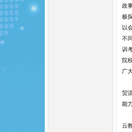
政
极
以
不
训
院
广
贸
能
云