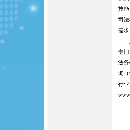
技能
司法
需求
专门
法务
询（
行业
www.