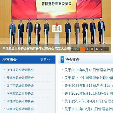
中国总会计师协会智能财务专业委员会 成立大会在济南成功举办
1
2
3
4
5
6
7
8
中国总会计师协会“2025管理会计论坛”成功举办
“2025 民营企业专题研讨会” 在杭州成功举办
中国总会计师协会 “2023管理会计论坛” 成功举办
中国总会计师协会 “2023管理会计论坛” 成功举办
中国总会计师协会第六次全国会员代表大会暨 “中国管理会计系列讲座”第三讲、
管理会计助力新时代中国经济高质量发展 ——中国管理会计专题会暨信息发布
刘红薇会长应邀出席国际财联第49届世界大会
地方协会
协会文件
更多>>
“2021中国管理会计论坛”成功举办
浙江省总会计师协会
安徽省总会计师协会
厦门市总会计师协会
河南省总会计师协会
湖北省总会计师协会
湖南省总会计师协会